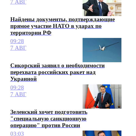
7 АВГ
Найдены документы, подтверждающие
прямое участие НАТО в ударах по
территории РФ
09:28
7 АВГ
Сикорский заявил о необходимости
перехвата российских ракет над
Украиной
09:28
7 АВГ
Зеленский хочет подготовить
"специальную санкционную
операцию" против России
03:03