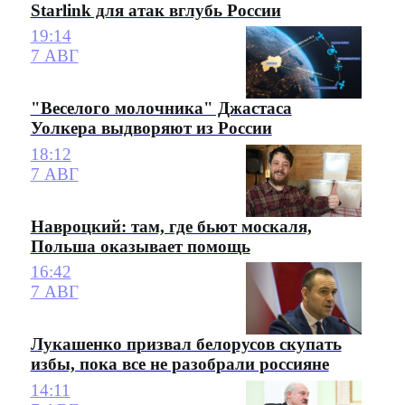
Starlink для атак вглубь России
19:14
7 АВГ
"Веселого молочника" Джастаса
Уолкера выдворяют из России
18:12
7 АВГ
Навроцкий: там, где бьют москаля,
Польша оказывает помощь
16:42
7 АВГ
Лукашенко призвал белорусов скупать
избы, пока все не разобрали россияне
14:11