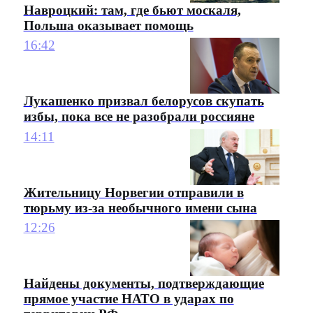
Навроцкий: там, где бьют москаля,
Польша оказывает помощь
16:42
Лукашенко призвал белорусов скупать
избы, пока все не разобрали россияне
14:11
Жительницу Норвегии отправили в
тюрьму из-за необычного имени сына
12:26
Найдены документы, подтверждающие
прямое участие НАТО в ударах по