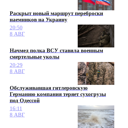
Раскрыт новый маршрут переброски
наемников на Украину
20:50
8 АВГ
Начмед полка ВСУ ставила военным
смертельные уколы
20:29
8 АВГ
Обслуживавшая гитлеровскую
Германию компания теряет сухогрузы
под Одессой
16:11
8 АВГ