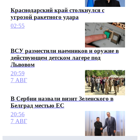
Краснодарский край столкнулся с
угрозой ракетного удара
02:55
ВСУ разместили наемников и оружие в
действующем детском лагере под
Львовом
20:59
7 АВГ
В Сербии назвали визит Зеленского в
Белград местью ЕС
20:56
7 АВГ