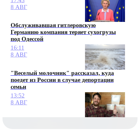
17:43
8 АВГ
Обслуживавшая гитлеровскую
Германию компания теряет сухогрузы
под Одессой
16:11
8 АВГ
"Веселый молочник" рассказал, куда
поедет из России в случае депортации
семьи
13:52
8 АВГ