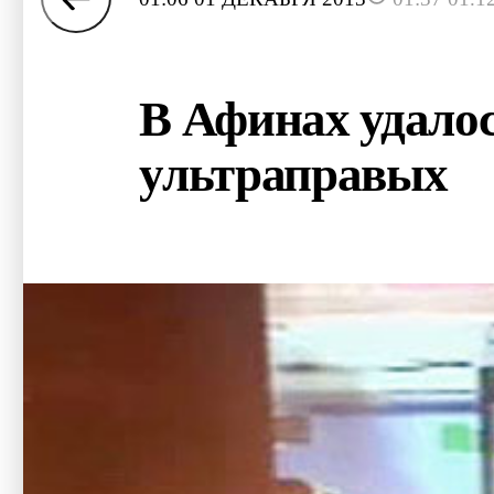
В Афинах удало
ультраправых