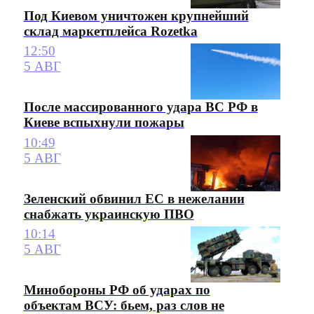
Под Киевом уничтожен крупнейший
склад маркетплейса Rozetka
12:50
5 АВГ
После массированного удара ВС РФ в
Киеве вспыхнули пожары
10:49
5 АВГ
Зеленский обвинил ЕС в нежелании
снабжать украинскую ПВО
10:14
5 АВГ
Минобороны РФ об ударах по
объектам ВСУ: бьем, раз слов не