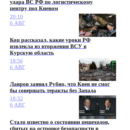
удара ВС РФ по логистическому
центру под Киевом
20:10
6 АВГ
Коц рассказал, какие уроки РФ
извлекла из вторжения ВСУ в
Курскую область
18:56
6 АВГ
Лавров заявил Рубио, что Киев не смог
бы совершать теракты без Запада
18:32
6 АВГ
Стало известно о состоянии пешеходов,
сбитых на островке безопасности в