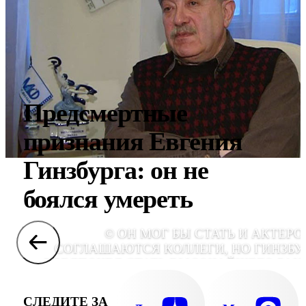
Предсмертные
признания Евгения
Гинзбурга: он не
боялся умереть
© ОН МОГ БЫ СТАТЬ И АКТЕРО
СОГЛАШАЮТСЯ КОЛЛЕГИ, НО ГИНЗБУ
ПРЕДПОЧЕЛ СТАТЬ ВЫСОЧАЙШЕГО РАН
АРТИСТОМ В РЕЖИССУ
СЛЕДИТЕ ЗА