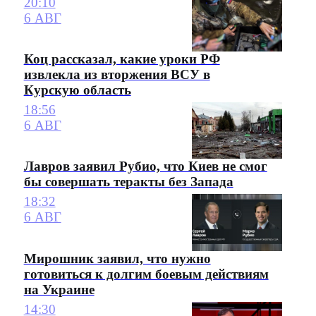
20:10
6 АВГ
Коц рассказал, какие уроки РФ
извлекла из вторжения ВСУ в
Курскую область
18:56
6 АВГ
Лавров заявил Рубио, что Киев не смог
бы совершать теракты без Запада
18:32
6 АВГ
Мирошник заявил, что нужно
готовиться к долгим боевым действиям
на Украине
14:30