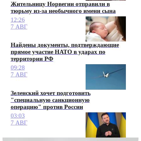
Жительницу Норвегии отправили в
тюрьму из-за необычного имени сына
12:26
7 АВГ
Найдены документы, подтверждающие
прямое участие НАТО в ударах по
территории РФ
09:28
7 АВГ
Зеленский хочет подготовить
"специальную санкционную
операцию" против России
03:03
7 АВГ