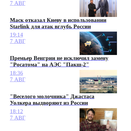
7 АВГ
Маск отказал Киеву в использовании
Starlink для атак вглубь России
19:14
7 АВГ
Премьер Венгрии не исключил замену
"Росатома" на АЭС "Пакш-2"
18:36
7 АВГ
"Веселого молочника" Джастаса
Уолкера выдворяют из России
18:12
7 АВГ