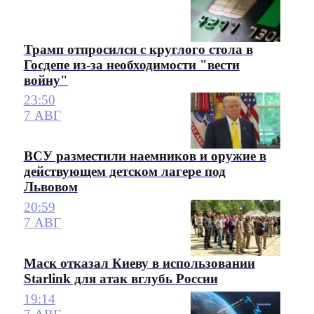
Трамп отпросился с круглого стола в
Госдепе из-за необходимости "вести
войну"
23:50
7 АВГ
ВСУ разместили наемников и оружие в
действующем детском лагере под
Львовом
20:59
7 АВГ
Маск отказал Киеву в использовании
Starlink для атак вглубь России
19:14