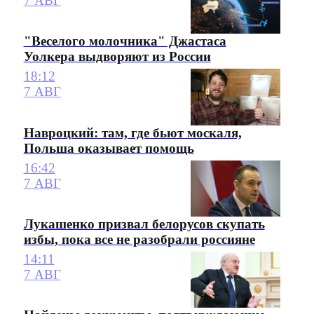
7 АВГ
"Веселого молочника" Джастаса
Уолкера выдворяют из России
18:12
7 АВГ
Навроцкий: там, где бьют москаля,
Польша оказывает помощь
16:42
7 АВГ
Лукашенко призвал белорусов скупать
избы, пока все не разобрали россияне
14:11
7 АВГ