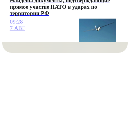
Найдены документы, подтверждающие
прямое участие НАТО в ударах по
территории РФ
09:28
7 АВГ