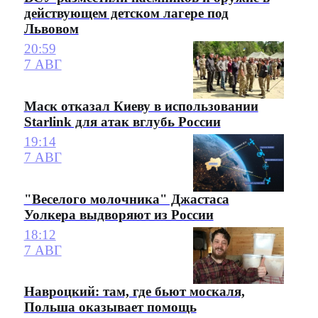
действующем детском лагере под
Львовом
20:59
7 АВГ
Маск отказал Киеву в использовании
Starlink для атак вглубь России
19:14
7 АВГ
"Веселого молочника" Джастаса
Уолкера выдворяют из России
18:12
7 АВГ
Навроцкий: там, где бьют москаля,
Польша оказывает помощь