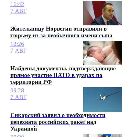
16:42
7 АВГ
Жительницу Норвегии отправили в
тюрьму из-за необычного имени сына
12:26
7 АВГ
Найдены документы, подтверждающие
прямое участие НАТО в ударах по
территории РФ
09:28
7 АВГ
Сикорский заявил о необходимости
перехвата российских ракет над
Украиной