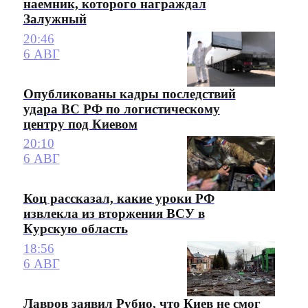
наемник, которого награждал
Залужный
20:46
6 АВГ
Опубликованы кадры последствий
удара ВС РФ по логистическому
центру под Киевом
20:10
6 АВГ
Коц рассказал, какие уроки РФ
извлекла из вторжения ВСУ в
Курскую область
18:56
6 АВГ
Лавров заявил Рубио, что Киев не смог