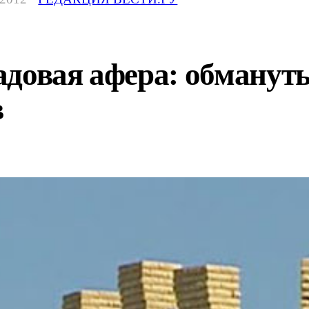
адовая афера: обманут
в