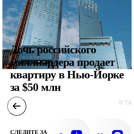
Дочь российского
миллиардера продает
квартиру в Нью-Йорке
за $50 млн
© ТА
СЛЕДИТЕ ЗА