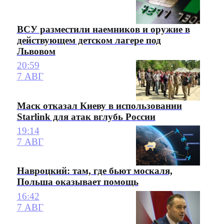
ВСУ разместили наемников и оружие в
действующем детском лагере под
Львовом
20:59
7 АВГ
Маск отказал Киеву в использовании
Starlink для атак вглубь России
19:14
7 АВГ
Навроцкий: там, где бьют москаля,
Польша оказывает помощь
16:42
7 АВГ