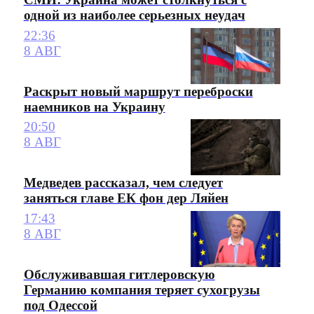
одной из наиболее серьезных неудач
22:36
8 АВГ
Раскрыт новый маршрут переброски
наемников на Украину
20:50
8 АВГ
Медведев рассказал, чем следует
заняться главе ЕК фон дер Ляйен
17:43
8 АВГ
Обслуживавшая гитлеровскую
Германию компания теряет сухогрузы
под Одессой