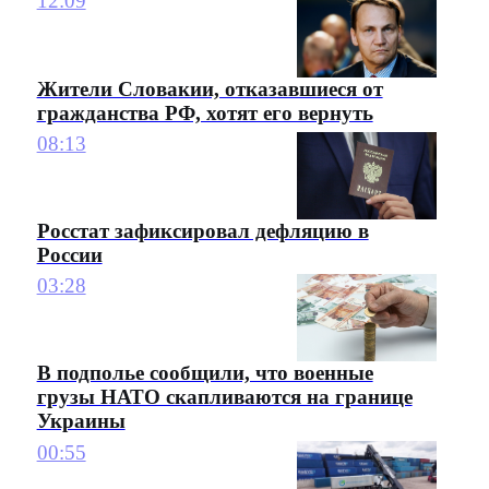
12:09
Жители Словакии, отказавшиеся от
гражданства РФ, хотят его вернуть
08:13
Росстат зафиксировал дефляцию в
России
03:28
В подполье сообщили, что военные
грузы НАТО скапливаются на границе
Украины
00:55