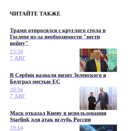
ЧИТАЙТЕ ТАКЖЕ
Трамп отпросился с круглого стола в
Госдепе из-за необходимости "вести
войну"
23:50
7 АВГ
В Сербии назвали визит Зеленского в
Белград местью ЕС
20:56
7 АВГ
Маск отказал Киеву в использовании
Starlink для атак вглубь России
19:14