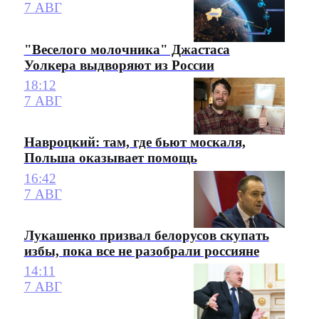
7 АВГ
"Веселого молочника" Джастаса
Уолкера выдворяют из России
18:12
7 АВГ
Навроцкий: там, где бьют москаля,
Польша оказывает помощь
16:42
7 АВГ
Лукашенко призвал белорусов скупать
избы, пока все не разобрали россияне
14:11
7 АВГ