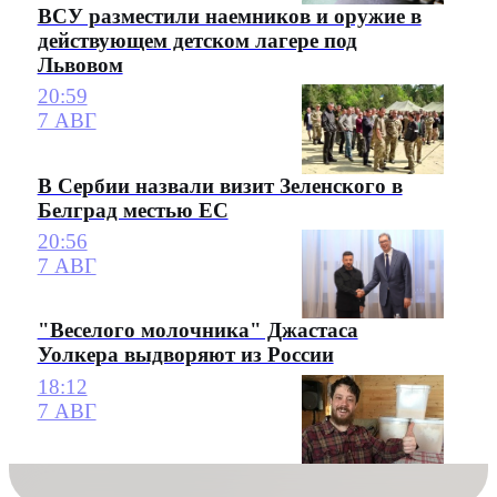
ВСУ разместили наемников и оружие в
действующем детском лагере под
Львовом
20:59
7 АВГ
В Сербии назвали визит Зеленского в
Белград местью ЕС
20:56
7 АВГ
"Веселого молочника" Джастаса
Уолкера выдворяют из России
18:12
7 АВГ