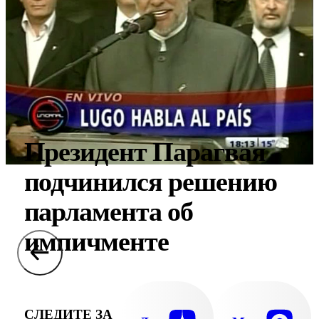
Президент Парагвая
подчинился решению
парламента об
импичменте
СЛЕДИТЕ ЗА