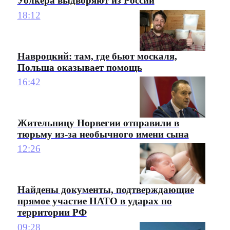
Уолкера выдворяют из России
18:12
Навроцкий: там, где бьют москаля,
Польша оказывает помощь
16:42
Жительницу Норвегии отправили в
тюрьму из-за необычного имени сына
12:26
Найдены документы, подтверждающие
прямое участие НАТО в ударах по
территории РФ
09:28