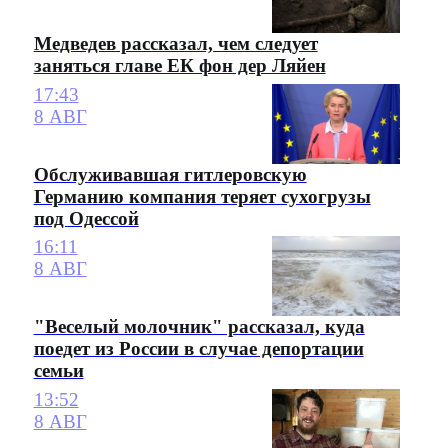
Медведев рассказал, чем следует
заняться главе ЕК фон дер Ляйен
17:43
8 АВГ
Обслуживавшая гитлеровскую
Германию компания теряет сухогрузы
под Одессой
16:11
8 АВГ
"Веселый молочник" рассказал, куда
поедет из России в случае депортации
семьи
13:52
8 АВГ