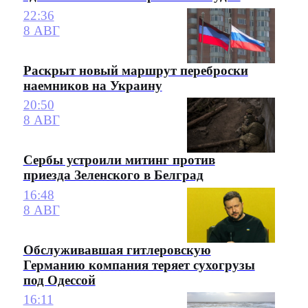
22:36
8 АВГ
Раскрыт новый маршрут переброски
наемников на Украину
20:50
8 АВГ
Сербы устроили митинг против
приезда Зеленского в Белград
16:48
8 АВГ
Обслуживавшая гитлеровскую
Германию компания теряет сухогрузы
под Одессой
16:11