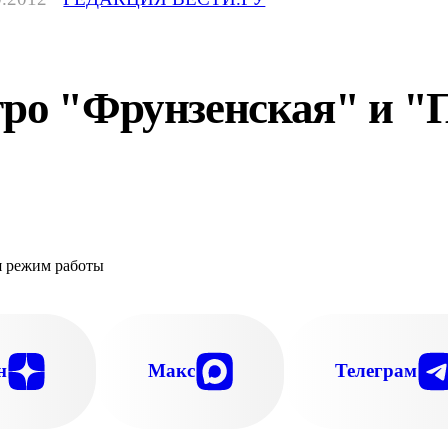
тро "Фрунзенская" и "
н
Макс
Телеграм