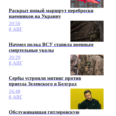
Раскрыт новый маршрут переброски
наемников на Украину
20:50
8 АВГ
Начмед полка ВСУ ставила военным
смертельные уколы
20:29
8 АВГ
Сербы устроили митинг против
приезда Зеленского в Белград
16:48
8 АВГ
Обслуживавшая гитлеровскую