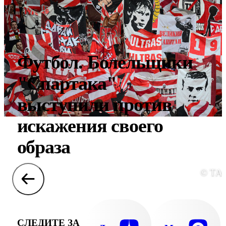
Футбол. Болельщики
"Спартака"
выступили против
искажения своего
образа
© ТА
СЛЕДИТЕ ЗА