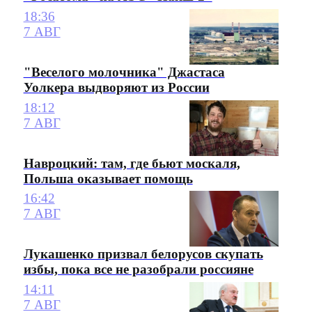
18:36
7 АВГ
"Веселого молочника" Джастаса
Уолкера выдворяют из России
18:12
7 АВГ
Навроцкий: там, где бьют москаля,
Польша оказывает помощь
16:42
7 АВГ
Лукашенко призвал белорусов скупать
избы, пока все не разобрали россияне
14:11
7 АВГ