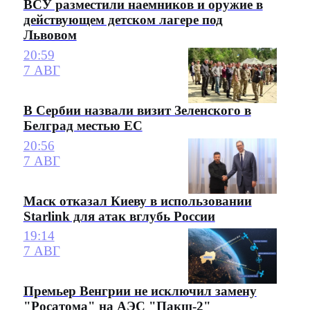
ВСУ разместили наемников и оружие в
действующем детском лагере под
Львовом
20:59
7 АВГ
В Сербии назвали визит Зеленского в
Белград местью ЕС
20:56
7 АВГ
Маск отказал Киеву в использовании
Starlink для атак вглубь России
19:14
7 АВГ
Премьер Венгрии не исключил замену
"Росатома" на АЭС "Пакш-2"