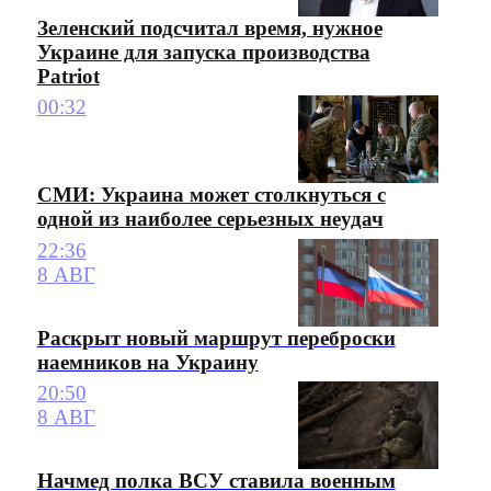
Зеленский подсчитал время, нужное
Украине для запуска производства
Patriot
00:32
СМИ: Украина может столкнуться с
одной из наиболее серьезных неудач
22:36
8 АВГ
Раскрыт новый маршрут переброски
наемников на Украину
20:50
8 АВГ
Начмед полка ВСУ ставила военным