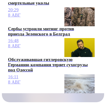
смертельные уколы
20:29
8 АВГ
Сербы устроили митинг против
приезда Зеленского в Белград
16:48
8 АВГ
Обслуживавшая гитлеровскую
Германию компания теряет сухогрузы
под Одессой
16:11
8 АВГ