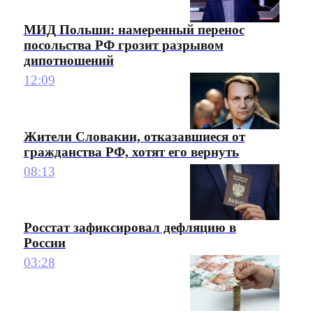
МИД Польши: намеренный перенос
посольства РФ грозит разрывом
дипотношений
12:09
Жители Словакии, отказавшиеся от
гражданства РФ, хотят его вернуть
08:13
Росстат зафиксировал дефляцию в
России
03:28