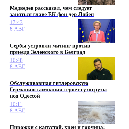
Медведев рассказал, чем следует
заняться главе ЕК фон дер Ляйен
17:43
8 АВГ
Сербы устроили митинг против
приезда Зеленского в Белград
16:48
8 АВГ
Обслуживавшая гитлеровскую
Германию компания теряет сухогрузы
под Одессой
16:11
8 АВГ
Пирожки с капустой, хрен и горчица: