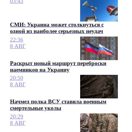
03:43
СМИ: Украина может столкнуться с
одной из наиболее серьезных неудач
22:36
8 АВГ
Раскрыт новый маршрут переброски
наемников на Украину
20:50
8 АВГ
Начмед полка ВСУ ставила военным
смертельные уколы
20:29
8 АВГ