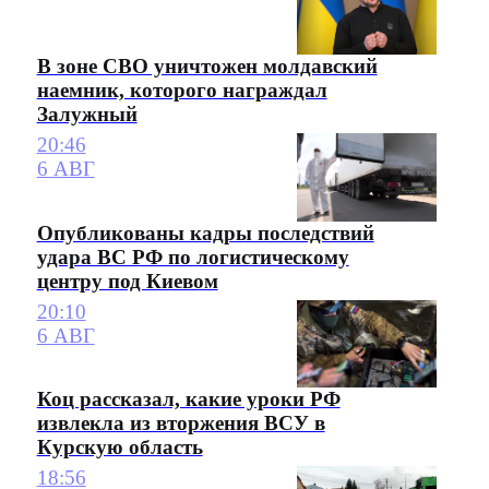
В зоне СВО уничтожен молдавский
наемник, которого награждал
Залужный
20:46
6 АВГ
Опубликованы кадры последствий
удара ВС РФ по логистическому
центру под Киевом
20:10
6 АВГ
Коц рассказал, какие уроки РФ
извлекла из вторжения ВСУ в
Курскую область
18:56