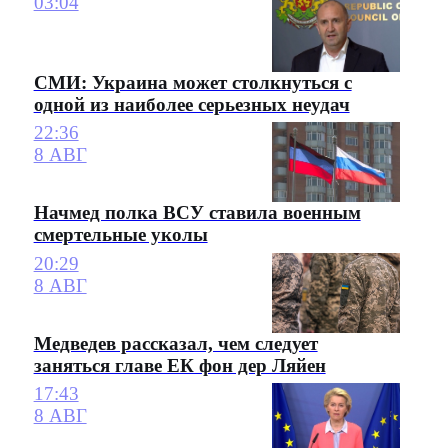
03:04
СМИ: Украина может столкнуться с
одной из наиболее серьезных неудач
22:36
8 АВГ
Начмед полка ВСУ ставила военным
смертельные уколы
20:29
8 АВГ
Медведев рассказал, чем следует
заняться главе ЕК фон дер Ляйен
17:43
8 АВГ