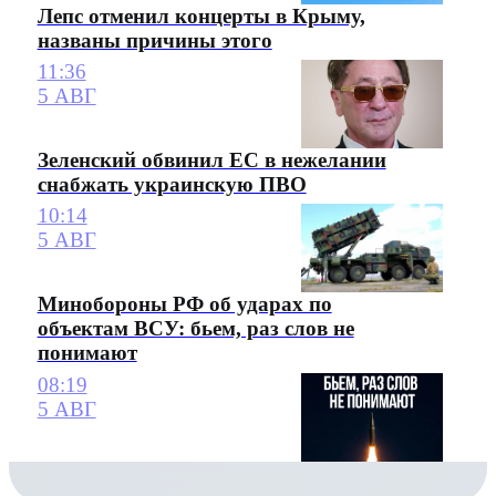
Лепс отменил концерты в Крыму,
названы причины этого
11:36
5 АВГ
Зеленский обвинил ЕС в нежелании
снабжать украинскую ПВО
10:14
5 АВГ
Минобороны РФ об ударах по
объектам ВСУ: бьем, раз слов не
понимают
08:19
5 АВГ