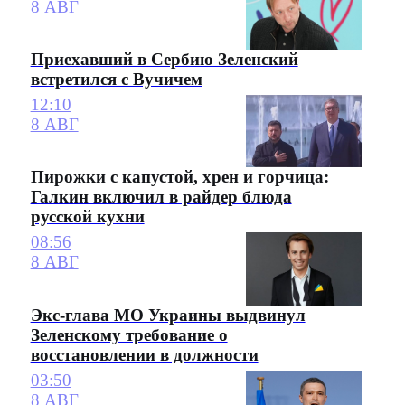
8 АВГ
Приехавший в Сербию Зеленский
встретился с Вучичем
12:10
8 АВГ
Пирожки с капустой, хрен и горчица:
Галкин включил в райдер блюда
русской кухни
08:56
8 АВГ
Экс-глава МО Украины выдвинул
Зеленскому требование о
восстановлении в должности
03:50
8 АВГ