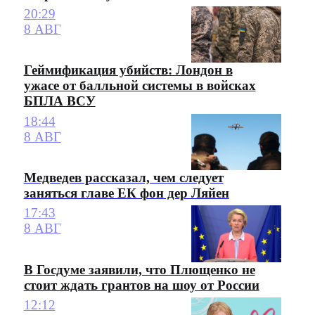
20:29
8 АВГ
Геймификация убийств: Лондон в
ужасе от балльной системы в войсках
БПЛА ВСУ
18:44
8 АВГ
Медведев рассказал, чем следует
заняться главе ЕК фон дер Ляйен
17:43
8 АВГ
В Госдуме заявили, что Плющенко не
стоит ждать грантов на шоу от России
12:12