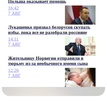
Польша оказывает помощь
16:42
7 АВГ
Лукашенко призвал белорусов скупать
избы, пока все не разобрали россияне
14:11
7 АВГ
Жительницу Норвегии отправили в
тюрьму из-за необычного имени сына
12:26
7 АВГ