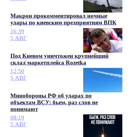
Макрон прокомментировал ночные
удары по киевским предприятиям ВПК
16:39
5 АВГ
Под Киевом уничтожен крупнейший
склад маркетплейса Rozetka
12:50
5 АВГ
Минобороны РФ об ударах по
объектам ВСУ: бьем, раз слов не
понимают
08:19
5 АВГ