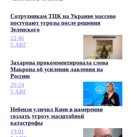
Сотрудникам ТЦК на Украине массово
поступают угрозы после решения
Зеленского
22:46
5 АВГ
Захарова прокомментировала слова
Макрона об усилении давления на
Россию
20:24
5 АВГ
Небензя уличил Киев в намерении
создать угрозу масштабной
катастрофы
19:01