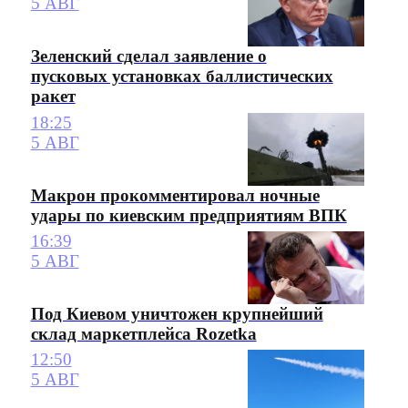
5 АВГ
Зеленский сделал заявление о
пусковых установках баллистических
ракет
18:25
5 АВГ
Макрон прокомментировал ночные
удары по киевским предприятиям ВПК
16:39
5 АВГ
Под Киевом уничтожен крупнейший
склад маркетплейса Rozetka
12:50
5 АВГ