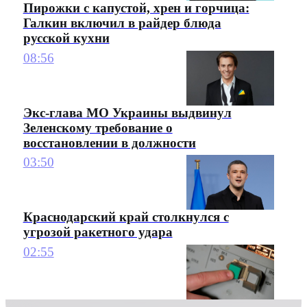
Пирожки с капустой, хрен и горчица:
Галкин включил в райдер блюда
русской кухни
08:56
Экс-глава МО Украины выдвинул
Зеленскому требование о
восстановлении в должности
03:50
Краснодарский край столкнулся с
угрозой ракетного удара
02:55