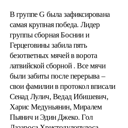
В группе G была зафиксирована
самая крупная победа. Лидер
группы сборная Боснии и
Герцеговины забила пять
безответных мячей в ворота
латвийской сборной . Все мячи
были забиты после перерыва –
свои фамилии в протокол вписали
Сенад Лулич, Ведад Ибишевич,
Харис Медуньянин, Миралем
Пьянич и Эдин Джеко. Гол
Лазароса Христодулопулоса