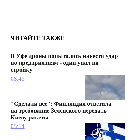
ЧИТАЙТЕ ТАКЖЕ
В Уфе дроны попытались нанести удар
по предприятиям - один упал на
стройку
08:46
"Сделали все": Финляндия ответила
на требование Зеленского передать
Киеву ракеты
05:54