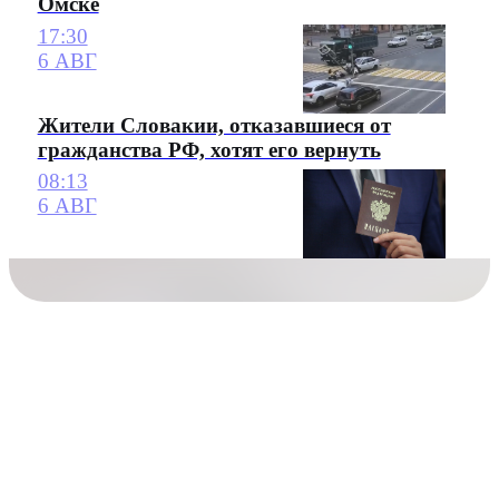
Омске
17:30
6 АВГ
Жители Словакии, отказавшиеся от
гражданства РФ, хотят его вернуть
08:13
6 АВГ