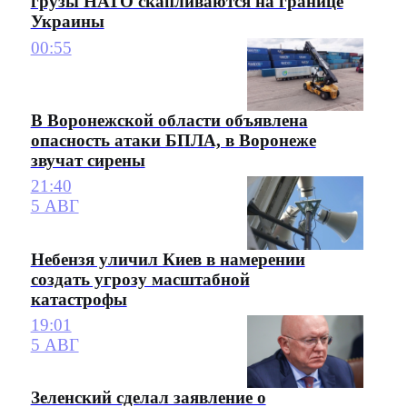
грузы НАТО скапливаются на границе
Украины
00:55
В Воронежской области объявлена
опасность атаки БПЛА, в Воронеже
звучат сирены
21:40
5 АВГ
Небензя уличил Киев в намерении
создать угрозу масштабной
катастрофы
19:01
5 АВГ
Зеленский сделал заявление о