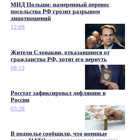
МИД Польши: намеренный перенос
посольства РФ грозит разрывом
дипотношений
12:09
Жители Словакии, отказавшиеся от
гражданства РФ, хотят его вернуть
08:13
Росстат зафиксировал дефляцию в
России
03:28
В подполье сообщили, что военные