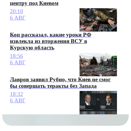
центру под Киевом
20:10
6 АВГ
Коц рассказал, какие уроки РФ
извлекла из вторжения ВСУ в
Курскую область
18:56
6 АВГ
Лавров заявил Рубио, что Киев не смог
бы совершать теракты без Запада
18:32
6 АВГ