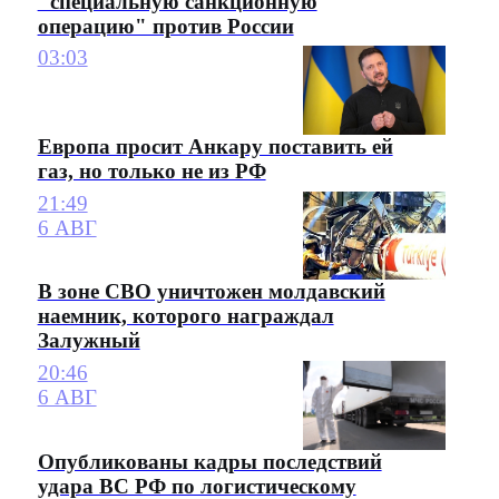
"специальную санкционную
операцию" против России
03:03
Европа просит Анкару поставить ей
газ, но только не из РФ
21:49
6 АВГ
В зоне СВО уничтожен молдавский
наемник, которого награждал
Залужный
20:46
6 АВГ
Опубликованы кадры последствий
удара ВС РФ по логистическому