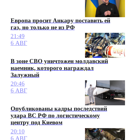
Европа просит Анкару поставить ей
газ, но только не из РФ
21:49
6 АВГ
В зоне СВО уничтожен молдавский
наемник, которого награждал
Залужный
20:46
6 АВГ
Опубликованы кадры последствий
удара ВС РФ по логистическому
центру под Киевом
20:10
6 АВГ