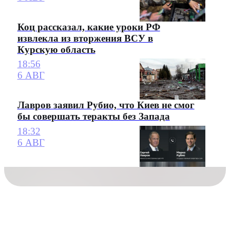
Коц рассказал, какие уроки РФ
извлекла из вторжения ВСУ в
Курскую область
18:56
6 АВГ
Лавров заявил Рубио, что Киев не смог
бы совершать теракты без Запада
18:32
6 АВГ