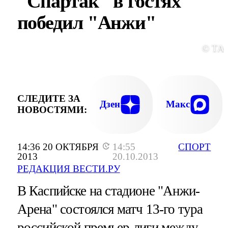
"Спартак" в гостях
победил "Анжи"
© ТА
СЛЕДИТЕ ЗА
Дзен
Макс
НОВОСТЯМИ:
14:36 20 ОКТЯБРЯ
14:55
СПОРТ
2013
20.10.2013
РЕДАКЦИЯ ВЕСТИ.РУ
В Каспийске на стадионе "Анжи-
Арена" состоялся матч 13-го тура
российской премьер-лиги между