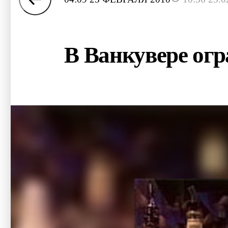
В Ванкувере ог