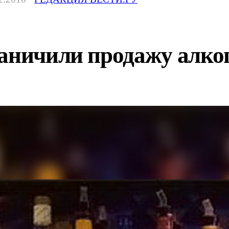
раничили продажу алко