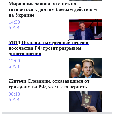
Мирошник заявил, что нужно
готовиться к долгим боевым действиям
на Украине
14:30
6 АВГ
МИД Польши: намеренный перенос
посольства РФ грозит разрывом
дипотношений
12:09
6 АВГ
Жители Словакии, отказавшиеся от
гражданства РФ, хотят его вернуть
08:13
6 АВГ