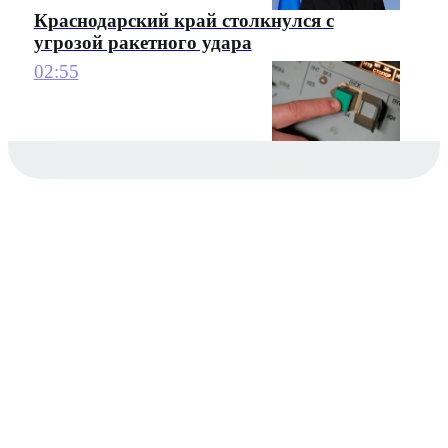
Краснодарский край столкнулся с
угрозой ракетного удара
02:55