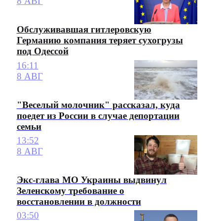
8 АВГ
Обслуживавшая гитлеровскую
Германию компания теряет сухогрузы
под Одессой
16:11
8 АВГ
"Веселый молочник" рассказал, куда
поедет из России в случае депортации
семьи
13:52
8 АВГ
Экс-глава МО Украины выдвинул
Зеленскому требование о
восстановлении в должности
03:50