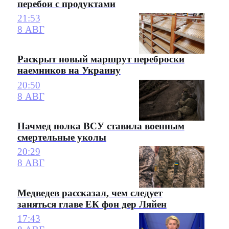
перебои с продуктами
21:53
8 АВГ
Раскрыт новый маршрут переброски
наемников на Украину
20:50
8 АВГ
Начмед полка ВСУ ставила военным
смертельные уколы
20:29
8 АВГ
Медведев рассказал, чем следует
заняться главе ЕК фон дер Ляйен
17:43