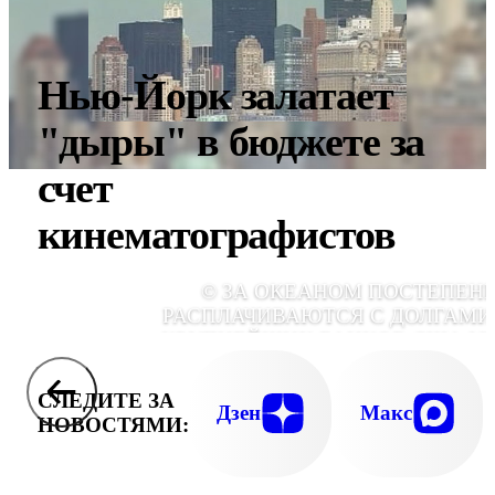
Нью-Йорк залатает
"дыры" в бюджете за
счет
кинематографистов
© ЗА ОКЕАНОМ ПОСТЕПЕН
РАСПЛАЧИВАЮТСЯ С ДОЛГАМИ.
КРУПНЕЙШИХ БАНКОВ США У
ПОЛНОСТЬЮ ВЫПЛАТИЛИ ДОЛГИ ПЛ
ПРОЦЕНТЫ, КОТОРЫЕ ПРИНЕСЛИ ВЛАСТ
СЛЕДИТЕ ЗА
НЕМАЛУЮ ПРИБЫЛЬ. В ИЮНЕ MORG
Дзен
Макс
НОВОСТЯМИ:
STANLEY ВЕРНУЛ ПРАВИТЕЛЬСТВУ 
МИЛЛИАРДОВ ДОЛЛАРО