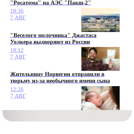
"Росатома" на АЭС "Пакш-2"
18:36
7 АВГ
"Веселого молочника" Джастаса
Уолкера выдворяют из России
18:12
7 АВГ
Жительницу Норвегии отправили в
тюрьму из-за необычного имени сына
12:26
7 АВГ