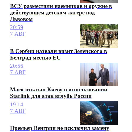
ВСУ разместили наемников и оружие в
действующем детском лагере под
Львовом
20:59
7 АВГ
В Сербии назвали визит Зеленского в
Белград местью ЕС
20:56
7 АВГ
Маск отказал Киеву в использовании
Starlink для атак вглубь России
19:14
7 АВГ
Премьер Венгрии не исключил замену