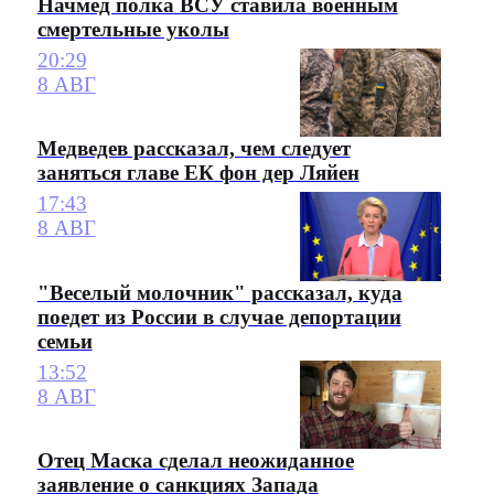
Начмед полка ВСУ ставила военным
смертельные уколы
20:29
8 АВГ
Медведев рассказал, чем следует
заняться главе ЕК фон дер Ляйен
17:43
8 АВГ
"Веселый молочник" рассказал, куда
поедет из России в случае депортации
семьи
13:52
8 АВГ
Отец Маска сделал неожиданное
заявление о санкциях Запада