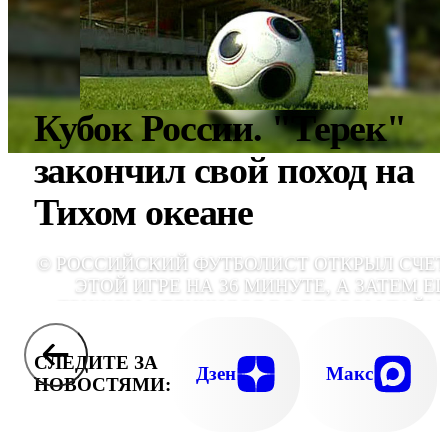
Кубок России. "Терек"
закончил свой поход на
Тихом океане
© РОССИЙСКИЙ ФУТБОЛИСТ ОТКРЫЛ СЧЕТ
ЭТОЙ ИГРЕ НА 36 МИНУТЕ, А ЗАТЕМ Е
ТРИЖДЫ ОТЛИЧИЛСЯ ВО ВТОРОМ ТАЙМЕ
НА 67, 70 И 90 МИНУТ
СЛЕДИТЕ ЗА
Дзен
Макс
НОВОСТЯМИ: