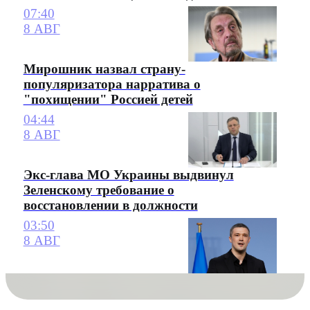
07:40
8 АВГ
Мирошник назвал страну-
популяризатора нарратива о
"похищении" Россией детей
04:44
8 АВГ
Экс-глава МО Украины выдвинул
Зеленскому требование о
восстановлении в должности
03:50
8 АВГ