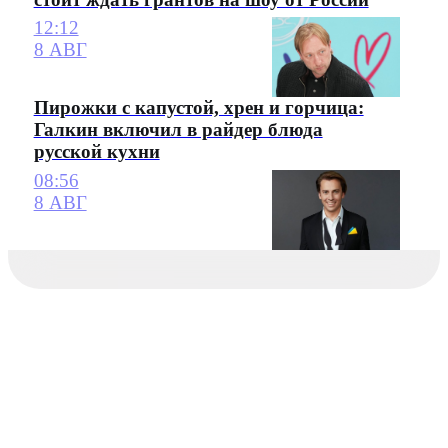
12:12
8 АВГ
Пирожки с капустой, хрен и горчица:
Галкин включил в райдер блюда
русской кухни
08:56
8 АВГ