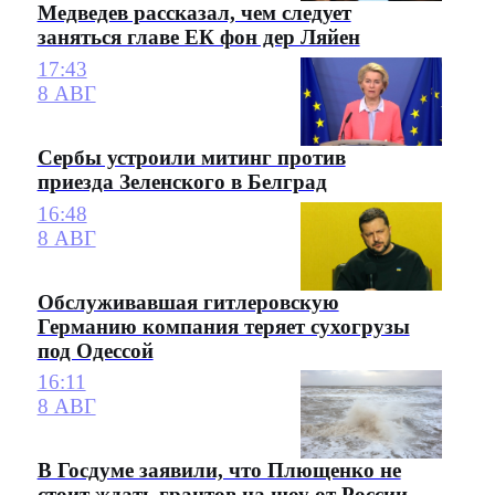
Медведев рассказал, чем следует
заняться главе ЕК фон дер Ляйен
17:43
8 АВГ
Сербы устроили митинг против
приезда Зеленского в Белград
16:48
8 АВГ
Обслуживавшая гитлеровскую
Германию компания теряет сухогрузы
под Одессой
16:11
8 АВГ
В Госдуме заявили, что Плющенко не
стоит ждать грантов на шоу от России