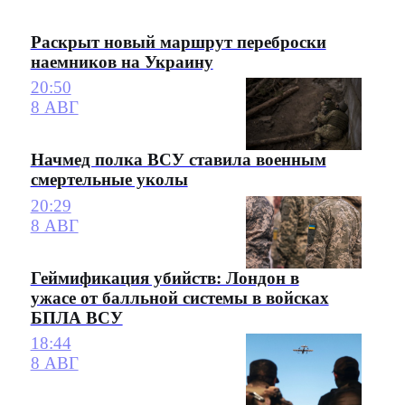
Раскрыт новый маршрут переброски
наемников на Украину
20:50
8 АВГ
Начмед полка ВСУ ставила военным
смертельные уколы
20:29
8 АВГ
Геймификация убийств: Лондон в
ужасе от балльной системы в войсках
БПЛА ВСУ
18:44
8 АВГ