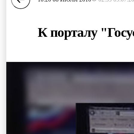
К порталу "Госу